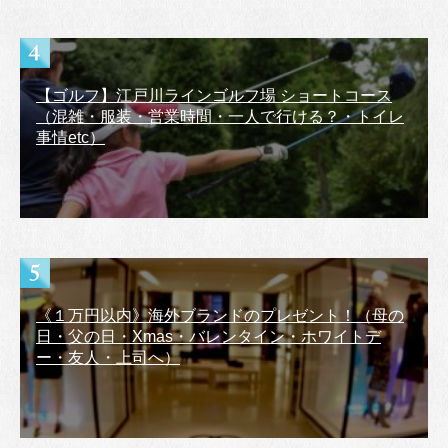
【ゴルフ】江戸川ラインゴルフ場 ショートコース
（混雑・服装・営業時間・一人で行ける？・トイレ
事情etc）
《１万円以内》海外ブランドのプレゼント！（母の
日・父の日・Xmas・バレンタイン・ホワイトデ
ー・友人・上司へ）