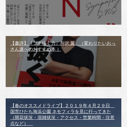
【書評】『ブチ抜く力』与沢 翼 （変わりたいおっ
さん達へのおすすめ本 ）
【春のオススメドライブ】２０１９年４月２９日
国営ひたち海浜公園 ネモフィラを見に行ってきた
（開花状況・混雑状況・アクセス・営業時間・注意
点など）