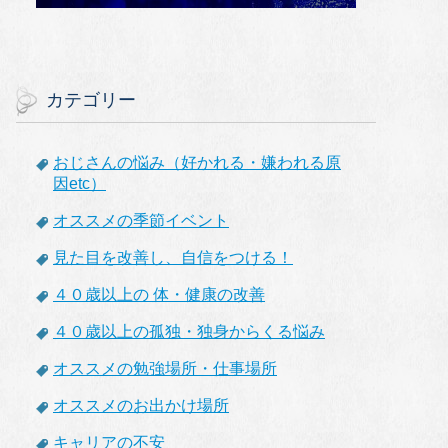
カテゴリー
おじさんの悩み（好かれる・嫌われる原
因etc）
オススメの季節イベント
見た目を改善し、自信をつける！
４０歳以上の 体・健康の改善
４０歳以上の孤独・独身からくる悩み
オススメの勉強場所・仕事場所
オススメのお出かけ場所
キャリアの不安