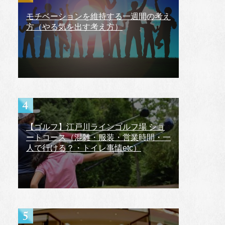
モチベーションを維持する一週間の考え
方（やる気を出す考え方）
【ゴルフ】江戸川ラインゴルフ場 ショ
ートコース（混雑・服装・営業時間・一
人で行ける？・トイレ事情etc）