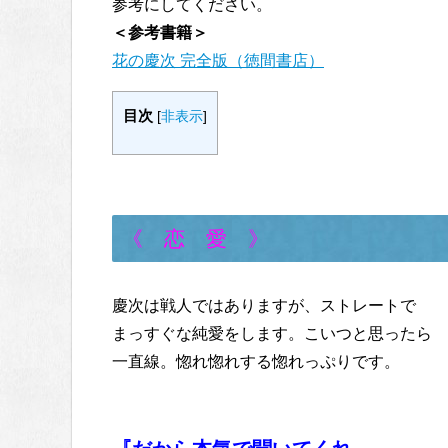
参考にしてください。
＜参考書籍＞
花の慶次 完全版（徳間書店）
目次
[
非表示
]
《 恋 愛 》
慶次は戦人ではありますが、ストレートで
まっすぐな純愛をします。こいつと思ったら
一直線。惚れ惚れする惚れっぷりです。