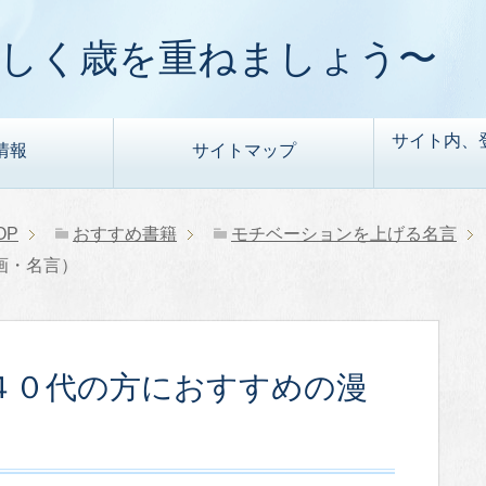
楽しく歳を重ねましょう〜
サイト内、
情報
サイトマップ
OP
おすすめ書籍
モチベーションを上げる名言
画・名言）
４０代の方におすすめの漫