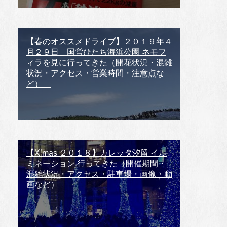
【春のオススメドライブ】２０１９年４
月２９日 国営ひたち海浜公園 ネモフ
ィラを見に行ってきた（開花状況・混雑
状況・アクセス・営業時間・注意点な
ど）
【X’mas ２０１８】カレッタ汐留 イル
ミネーション 行ってきた（開催期間・
混雑状況・アクセス・駐車場・画像・動
画など）