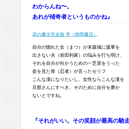
わからんね〜。
あれが傾奇者というものかね』
花の慶次完全版 壱（徳間書店）
自分の惚れた女（まつ）が末森城に援軍を
出さない夫（前田利家）の悩みを打ち明け、
それを自分が向かうための一芝居をうった
姿を見た骨（忍者）が言ったセリフ
こんな漢になりたいし、女性ならこんな漢を
旦那さんにすべき。そのために自分を磨か
ないとですね。
『それがいい。その笑顔が最高の馳