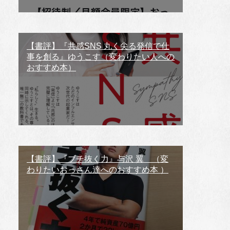
【書評】『共感SNS 丸く尖る発信で仕
事を創る』ゆうこす（変わりたい人への
おすすめ本）
【書評】『ブチ抜く力』与沢 翼 （変
わりたいおっさん達へのおすすめ本 ）