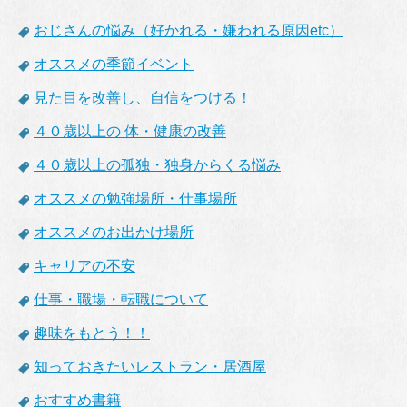
おじさんの悩み（好かれる・嫌われる原因etc）
オススメの季節イベント
見た目を改善し、自信をつける！
４０歳以上の 体・健康の改善
４０歳以上の孤独・独身からくる悩み
オススメの勉強場所・仕事場所
オススメのお出かけ場所
キャリアの不安
仕事・職場・転職について
趣味をもとう！！
知っておきたいレストラン・居酒屋
おすすめ書籍