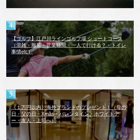
【ゴルフ】江戸川ラインゴルフ場 ショートコース
（混雑・服装・営業時間・一人で行ける？・トイレ
事情etc）
《１万円以内》海外ブランドのプレゼント！（母の
日・父の日・Xmas・バレンタイン・ホワイトデ
ー・友人・上司へ）