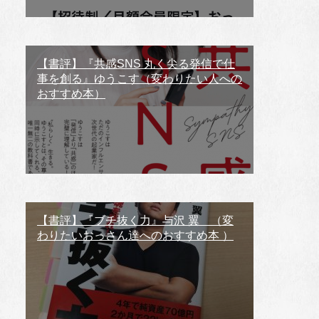
【書評】『共感SNS 丸く尖る発信で仕
事を創る』ゆうこす（変わりたい人への
おすすめ本）
【書評】『ブチ抜く力』与沢 翼 （変
わりたいおっさん達へのおすすめ本 ）