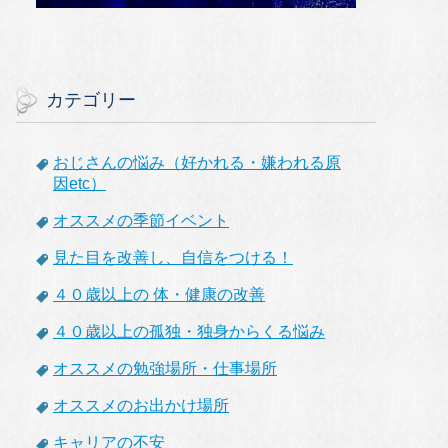
カテゴリー
おじさんの悩み（好かれる・嫌われる原
因etc）
オススメの季節イベント
見た目を改善し、自信をつける！
４０歳以上の 体・健康の改善
４０歳以上の孤独・独身からくる悩み
オススメの勉強場所・仕事場所
オススメのお出かけ場所
キャリアの不安