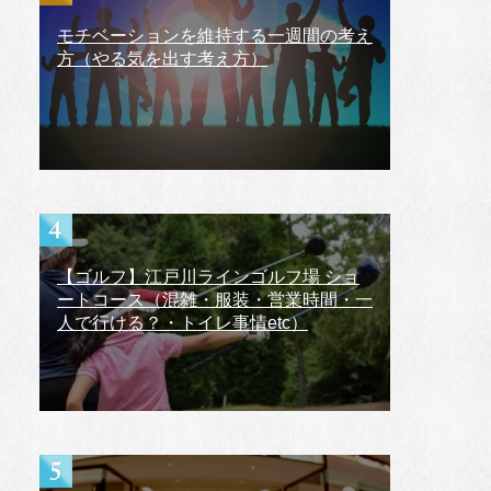
モチベーションを維持する一週間の考え
方（やる気を出す考え方）
【ゴルフ】江戸川ラインゴルフ場 ショ
ートコース（混雑・服装・営業時間・一
人で行ける？・トイレ事情etc）