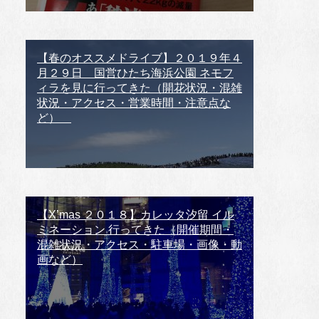
【春のオススメドライブ】２０１９年４
月２９日 国営ひたち海浜公園 ネモフ
ィラを見に行ってきた（開花状況・混雑
状況・アクセス・営業時間・注意点な
ど）
【X’mas ２０１８】カレッタ汐留 イル
ミネーション 行ってきた（開催期間・
混雑状況・アクセス・駐車場・画像・動
画など）