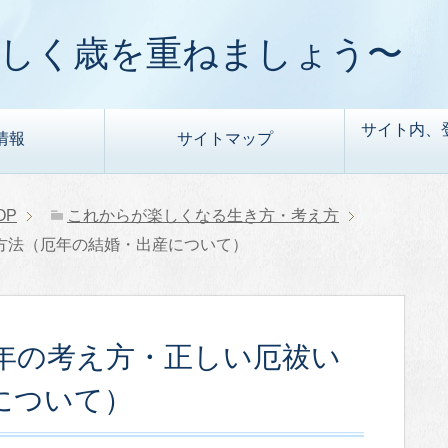
楽しく歳を重ねましょう〜
サイト内、
情報
サイトマップ
OP
これからが楽しくなる生き方・考え方
い方法（厄年の結婚・出産について）
年の考え方・正しい厄祓い
産について）