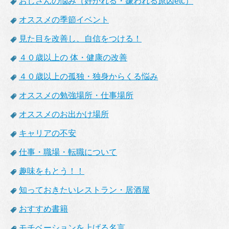
おじさんの悩み（好かれる・嫌われる原因etc）
オススメの季節イベント
見た目を改善し、自信をつける！
４０歳以上の 体・健康の改善
４０歳以上の孤独・独身からくる悩み
オススメの勉強場所・仕事場所
オススメのお出かけ場所
キャリアの不安
仕事・職場・転職について
趣味をもとう！！
知っておきたいレストラン・居酒屋
おすすめ書籍
モチベーションを上げる名言