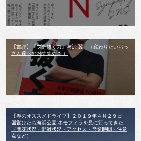
【書評】『ブチ抜く力』与沢 翼 （変わりたいおっ
さん達へのおすすめ本 ）
【春のオススメドライブ】２０１９年４月２９日
国営ひたち海浜公園 ネモフィラを見に行ってきた
（開花状況・混雑状況・アクセス・営業時間・注意
点など）