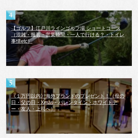
【ゴルフ】江戸川ラインゴルフ場 ショートコース
（混雑・服装・営業時間・一人で行ける？・トイレ
事情etc）
《１万円以内》海外ブランドのプレゼント！（母の
日・父の日・Xmas・バレンタイン・ホワイトデ
ー・友人・上司へ）