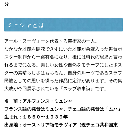
分
ミュシャとは
アール・ヌーヴォーを代表する芸術家の一人。
なかなか才能を開花できずにいた才能が急遽入った舞台ポ
スター制作から一躍有名になり、後には時代の寵児と言わ
れるまでになる。美しい女性や自然をモチーフにしたポス
ターの素晴らしさはもちろん、自身のルーツであるスラブ
民族としての思いを綴った作品に定評があります。その集
大成が今回展示されている『スラブ叙事詩』です。
名 前：アルフォンス・ミュシャ
フランス語の発音はミュシャ、チェコ語の発音は「ムハ」
生まれ：１８６０〜１９３９年
出身地：オーストリア領モラヴィア（現チェコ共和国東