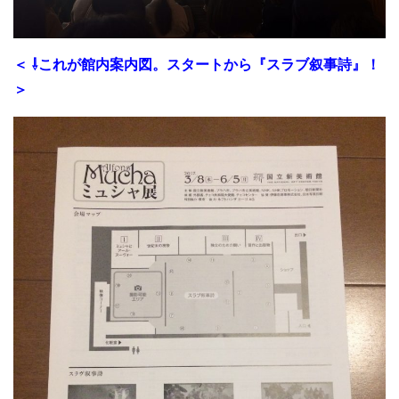
＜ ⇩これが館内案内図。スタートから『スラブ叙事詩』！
＞