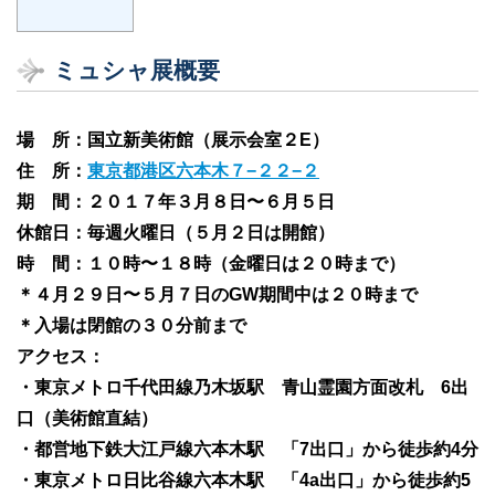
ミュシャ展概要
場 所：国立新美術館（展示会室２E）
住 所：
東京都港区六本木７−２２−２
期 間：２０１７年３月８日〜６月５日
休館日：毎週火曜日（５月２日は開館）
時 間：１０時〜１８時（金曜日は２０時まで）
＊４月２９日〜５月７日のGW期間中は２０時まで
＊入場は閉館の３０分前まで
アクセス：
・東京メトロ千代田線乃木坂駅 青山霊園方面改札 6出
口（美術館直結）
・都営地下鉄大江戸線六本木駅 「7出口」から徒歩約4分
・東京メトロ日比谷線六本木駅 「4a出口」から徒歩約5