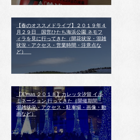
【春のオススメドライブ】２０１９年４
月２９日 国営ひたち海浜公園 ネモフ
ィラを見に行ってきた（開花状況・混雑
状況・アクセス・営業時間・注意点な
ど）
【X’mas ２０１８】カレッタ汐留 イル
ミネーション 行ってきた（開催期間・
混雑状況・アクセス・駐車場・画像・動
画など）