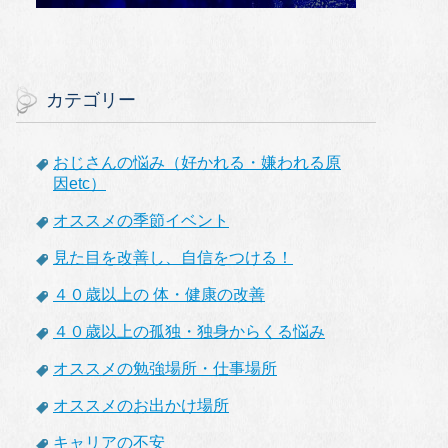
カテゴリー
おじさんの悩み（好かれる・嫌われる原
因etc）
オススメの季節イベント
見た目を改善し、自信をつける！
４０歳以上の 体・健康の改善
４０歳以上の孤独・独身からくる悩み
オススメの勉強場所・仕事場所
オススメのお出かけ場所
キャリアの不安