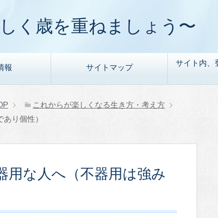
楽しく歳を重ねましょう〜
サイト内、
情報
サイトマップ
OP
これからが楽しくなる生き方・考え方
であり個性）
器用な人へ（不器用は強み