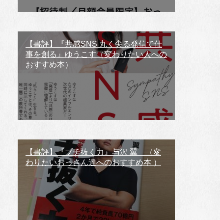
【書評】『共感SNS 丸く尖る発信で仕
事を創る』ゆうこす（変わりたい人への
おすすめ本）
【書評】『ブチ抜く力』与沢 翼 （変
わりたいおっさん達へのおすすめ本 ）