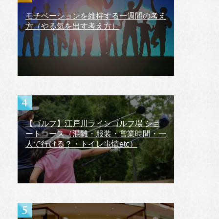
モチベーションを維持する一週間の考え
方（やる気を出す考え方）
【ゴルフ】江戸川ラインゴルフ場 ショ
ートコース（混雑・服装・営業時間・一
人で行ける？・トイレ事情etc）