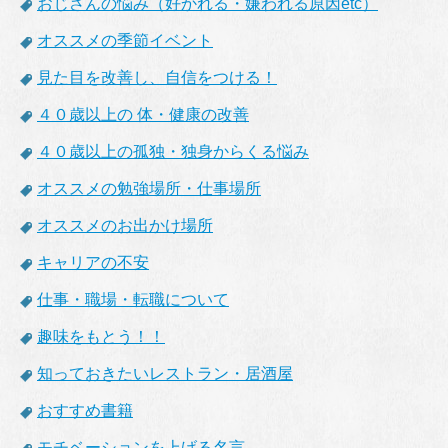
おじさんの悩み（好かれる・嫌われる原因etc）
オススメの季節イベント
見た目を改善し、自信をつける！
４０歳以上の 体・健康の改善
４０歳以上の孤独・独身からくる悩み
オススメの勉強場所・仕事場所
オススメのお出かけ場所
キャリアの不安
仕事・職場・転職について
趣味をもとう！！
知っておきたいレストラン・居酒屋
おすすめ書籍
モチベーションを上げる名言