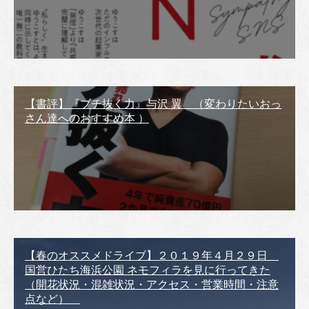
【書評】『ブチ抜く力』与沢 翼 （変わりたいおっ
さん達へのおすすめ本 ）
【春のオススメドライブ】２０１９年４月２９日
国営ひたち海浜公園 ネモフィラを見に行ってきた
（開花状況・混雑状況・アクセス・営業時間・注意
点など）