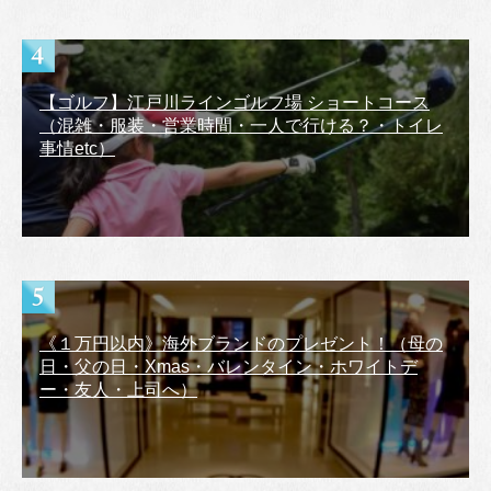
【ゴルフ】江戸川ラインゴルフ場 ショートコース
（混雑・服装・営業時間・一人で行ける？・トイレ
事情etc）
《１万円以内》海外ブランドのプレゼント！（母の
日・父の日・Xmas・バレンタイン・ホワイトデ
ー・友人・上司へ）